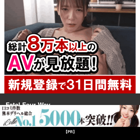
Fatal Four Way
【PR】